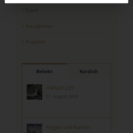
Kategorien
Event
Neuigkeiten
Projekte
Beliebt
Kürzlich
AMALFI 239
27. August 2018
Riegler und Partner