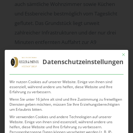
auch sämtliche Wohnzimmer sowie Küchen
und Essbereiche bestmöglich vom Tageslicht
geflutet. Das Grundstück liegt unweit
zahlreicher Infrastrukturen und der nur drei
Minuten entfernten Auffahrt zur A9
Phyrnautobahn in Graz-Webling.
Mit die
Datenschutzeinstellungen
Wir nutzen Cookies auf unserer Website. Einige von ihnen sind
essenziell, während andere uns helfen, diese Website und Ihre
Erfahrung zu verbessern.
Suche
Wenn Sie unter 16 Jahre alt sind und Ihre Zustimmung zu freiwilligen
Diensten geben möchten, müssen Sie Ihre Erziehungsberechtigten
nach:
um Erlaubnis bitten.
Wir verwenden Cookies und andere Technologien auf unserer
Website. Einige von ihnen sind essenziell, während andere uns
Neueste Beiträge
helfen, diese Website und Ihre Erfahrung zu verbessern.
Penthouse in Geidorf erzielte
Personenbezogene Daten können verarbeitet werden (z. B. IP-