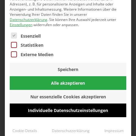
Adressen), z. B. für personalisierte Anzeigen und Inhalte oder
Rekordpreis – Pressemeldungen
Anzeigen- und Inhaltsmessung.
Weitere Informationen über die
Verwendung Ihrer Daten finden Sie in unserer
Datenschutzerklärung
.
Sie können Ihre Auswahl jederzeit unter
Immobilien in einer neuen
Einstellungen
widerrufen oder anpassen.
Es folgt eine Liste der Service-Gruppen, für die eine 
Dimension
Essenziell
Statistiken
Adilson da Silva triumphiert bei den
Externe Medien
3. Riegler & Partner Legends
Speichern
Save the date! Riegler & Partner
Alle akzeptieren
Legends
Nur essenzielle Cookies akzeptieren
Das waren die Riegler & Partner
Individuelle Datenschutzeinstellungen
Legends 2022
Cookie-Details
Datenschutzerklärung
Impressum