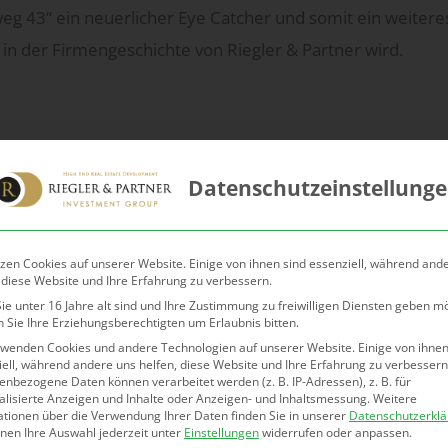
eg 43“ ein neuerlicher Eye Catcher und somit ein weitere
 in der Firmengeschichte von Riegler & Partner wird.
Objekttyp
Villa
jektinformation
Datenschutzeinstellung
Bautyp
Neub
Ausstattung und Freifläche
zen Cookies auf unserer Website. Einige von ihnen sind essenziell, während and
Zustand
Erstb
 diese Website und Ihre Erfahrung zu verbessern.
eizung
e unter 16 Jahre alt sind und Ihre Zustimmung zu freiwilligen Diensten geben m
Wohnfläche
375,
 Sie Ihre Erziehungsberechtigten um Erlaubnis bitten.
onstiges
rwenden Cookies und andere Technologien auf unserer Website. Einige von ihnen
Grundfläche
1.07
ell, während andere uns helfen, diese Website und Ihre Erfahrung zu verbessern
nbezogene Daten können verarbeitet werden (z. B. IP-Adressen), z. B. für
bjektstandort
alisierte Anzeigen und Inhalte oder Anzeigen- und Inhaltsmessung.
Weitere
Heizung
Erdw
ationen über die Verwendung Ihrer Daten finden Sie in unserer
Datenschutzerkl
nnen Ihre Auswahl jederzeit unter
Einstellungen
widerrufen oder anpassen.