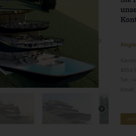
unse
Kont
Riegl
Kärntn
8054 S
Tel.: 
Email:
ANF