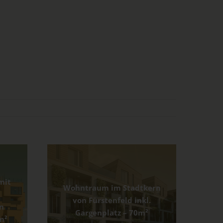
mit
Wohntraum im Stadtkern
von Fürstenfeld inkl.
in
Gargenplatz – 70m²
m²