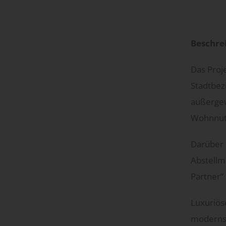
Beschre
Das Proj
Stadtbez
außergew
Wohnnutz
Darüber 
Abstellmö
Partner” 
Luxuriös
modernst