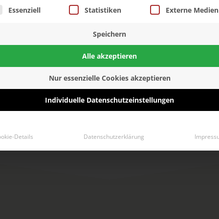
osten
Böden
Parke
lgt eine Liste der Service-Gruppen, für die eine Einwillig
Essenziell
Statistiken
Externe Medien
nach
Speichern
Verfügbar
Vere
Alle akzeptieren
Nur essenzielle Cookies akzeptieren
Individuelle Datenschutzeinstellungen
okie-Details
Datenschutzerklärung
Impress