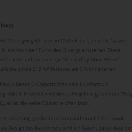
ibung:
ekt “Ölbergweg 43“ wird in Wetzelsdorf, dem 15. Grazer
irk, am höchsten Punkt des Ölbergs entstehen. Diese
öhnliche und hochwertige Villa verfügt über 397 m²
fläche sowie 212 m² Terrasse auf 3 Wohnebenen.
hinaus bieten 3 Carportplätze eine komfortable
glichkeit. Errichtet wird dieses Projekt in gewohnter “Rie
Qualität, die keine Wünsche offen lässt.
e Ausstattung, große Terrassen und Grünflächen sowie
es Design des Baukörpers sind ein Garant dafür, dass de