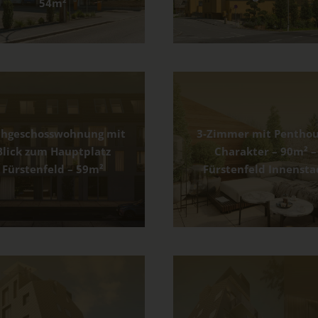
54m²
hgeschosswohnung mit
3-Zimmer mit Penthou
Blick zum Hauptplatz
Charakter – 90m² –
Fürstenfeld – 59m²
Fürstenfeld Innensta