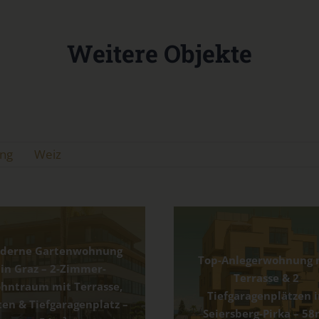
Weitere Objekte
ng
Weiz
derne Gartenwohnung
Top-Anlegerwohnung 
in Graz – 2-Zimmer-
Terrasse & 2
hntraum mit Terrasse,
Tiefgaragenplätzen 
ten & Tiefgaragenplatz –
Seiersberg-Pirka – 58